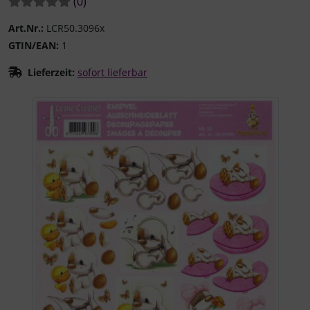
Bewertungen:
Bewertungen
(0
)
Art.Nr.:
LCR50.3096x
GTIN/EAN:
1
Lieferzeit:
sofort lieferbar
Wenn mehr als ein Produktbild existiert, können Sie die "