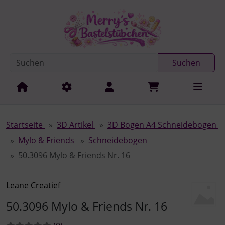
Diese Sprungnavigation (skip link) ist jederzeit zu erreichen
Sprungnavigation
Springe zur Navigation
Springe zum Inhalt
Spri
Suchen
Startseite
3D Artikel
3D Bogen A4 Schneidebogen
Mylo & Friends
Schneidebogen
50.3096 Mylo & Friends Nr. 16
Leane Creatief
50.3096 Mylo & Friends Nr. 16