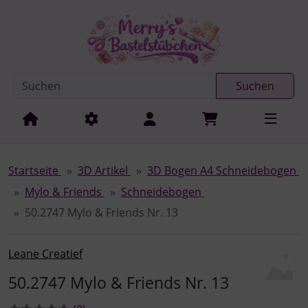
Diese Sprungnavigation (skip link) ist jederzeit zu erreichen
Sprungnavigation
Springe zur Navigation
Springe zum Inhalt
Spri
Suchen
Startseite
3D Artikel
3D Bogen A4 Schneidebogen
Mylo & Friends
Schneidebogen
50.2747 Mylo & Friends Nr. 13
Leane Creatief
50.2747 Mylo & Friends Nr. 13