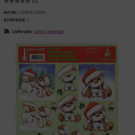
Bewertungen:
Bewertungen
(0
)
Art.Nr.:
LCR50.2747x
GTIN/EAN:
1
Lieferzeit:
sofort lieferbar
Wenn mehr als ein Produktbild existiert, können Sie die "