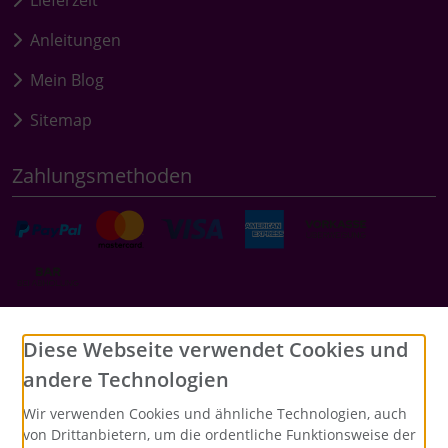
Anleitungen
Mein Blog
Sitemap
Zahlungsmethoden
Social Media
Diese Webseite verwendet Cookies und
andere Technologien
Wir verwenden Cookies und ähnliche Technologien, auch
von Drittanbietern, um die ordentliche Funktionsweise der