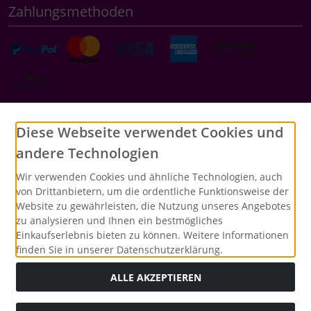
Zahlungsmethoden
Social Media
Diese Webseite verwendet Cookies und
andere Technologien
Wir verwenden Cookies und ähnliche Technologien, auch
von Drittanbietern, um die ordentliche Funktionsweise der
Website zu gewährleisten, die Nutzung unseres Angebotes
zu analysieren und Ihnen ein bestmögliches
Einkaufserlebnis bieten zu können. Weitere Informationen
finden Sie in unserer Datenschutzerklärung.
ALLE AKZEPTIEREN