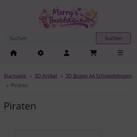
Diese Sprungnavigation (skip link) ist jederzeit zu erreichen
Sprungnavigation
Springe zur Navigation
Springe zum Inhalt
Spri
Suchen
Startseite
3D Artikel
3D Bogen A4 Schneidebogen
Piraten
Piraten