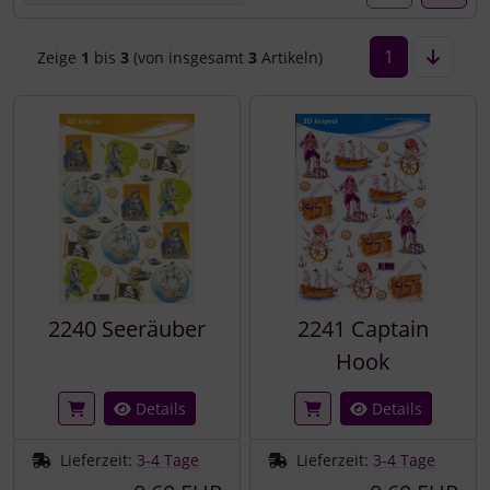
1
Zeige
1
bis
3
(von insgesamt
3
Artikeln)
2240 Seeräuber
2241 Captain
Hook
Details
Details
Lieferzeit:
3-4 Tage
Lieferzeit:
3-4 Tage