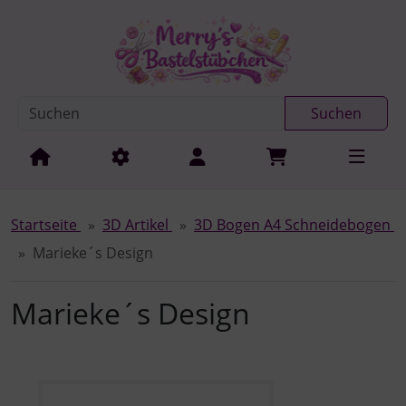
Diese Sprungnavigation (skip link) ist jederzeit zu erreichen
Sprungnavigation
Springe zur Navigation
Springe zum Inhalt
Spri
Suchen
Startseite
3D Artikel
3D Bogen A4 Schneidebogen
Marieke´s Design
Marieke´s Design