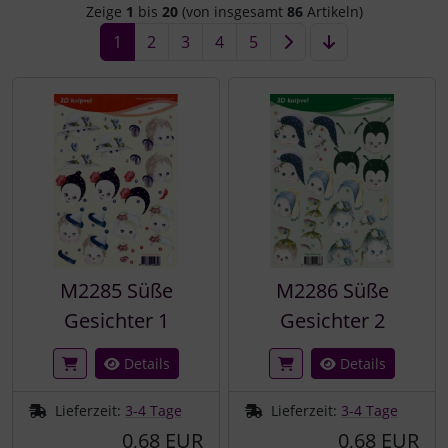
Zeige
1
bis
20
(von insgesamt
86
Artikeln)
1
2
3
4
5
M2285 Süße
M2286 Süße
Gesichter 1
Gesichter 2
Details
Details
Lieferzeit:
3-4 Tage
Lieferzeit:
3-4 Tage
0,68 EUR
0,68 EUR