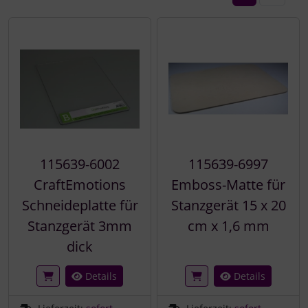
115639-6002
115639-6997
CraftEmotions
Emboss-Matte für
Schneideplatte für
Stanzgerät 15 x 20
Stanzgerät 3mm
cm x 1,6 mm
dick
Details
Details