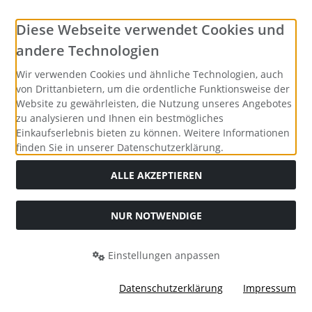
Social Media
Diese Webseite verwendet Cookies und
andere Technologien
Wir verwenden Cookies und ähnliche Technologien, auch
von Drittanbietern, um die ordentliche Funktionsweise der
Website zu gewährleisten, die Nutzung unseres Angebotes
zu analysieren und Ihnen ein bestmögliches
Einkaufserlebnis bieten zu können. Weitere Informationen
finden Sie in unserer Datenschutzerklärung.
ALLE AKZEPTIEREN
NUR NOTWENDIGE
Alle Preise inkl. gesetzl. MwSt. zzgl.
Versandkosten
. Die
durchgestrichenen Preise entsprechen dem bisherigen Preis
bei Merrys Bastelstübchen - Der kreative Shop für Bastelfans..
Einstellungen anpassen
Merrys Bastelstübchen - Der kreative Shop für Bastelfans. ©
2026 | Template © 2026 by Karl
Datenschutzerklärung
Impressum
mod
ified eCommerce Shopsoftware © 2009-2026