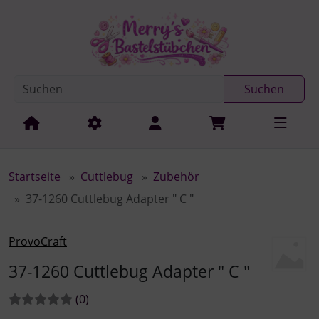
Diese Sprungnavigation (skip link) ist jederzeit zu erreichen
Sprungnavigation
Springe zur Navigation
Springe zum Inhalt
Spri
Suchen
Startseite
Cuttlebug
Zubehör
37-1260 Cuttlebug Adapter " C "
ProvoCraft
37-1260 Cuttlebug Adapter " C "
Bewertungen:
Bewertungen
(0
)