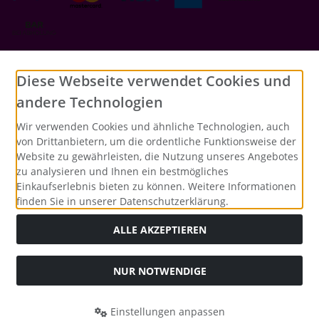
Social Media
Diese Webseite verwendet Cookies und
andere Technologien
Wir verwenden Cookies und ähnliche Technologien, auch
von Drittanbietern, um die ordentliche Funktionsweise der
Website zu gewährleisten, die Nutzung unseres Angebotes
zu analysieren und Ihnen ein bestmögliches
Einkaufserlebnis bieten zu können. Weitere Informationen
finden Sie in unserer Datenschutzerklärung.
ALLE AKZEPTIEREN
NUR NOTWENDIGE
Alle Preise inkl. gesetzl. MwSt. zzgl.
Versandkosten
. Die
durchgestrichenen Preise entsprechen dem bisherigen Preis
bei Merrys Bastelstübchen - Der kreative Shop für Bastelfans..
Einstellungen anpassen