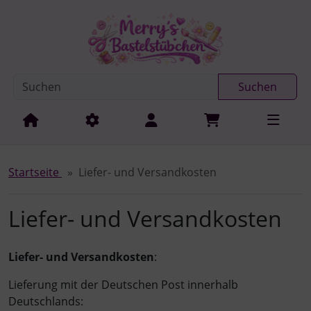
Diese Sprungnavigation (skip link) ist jederzeit zu erreichen
Sprungnavigation
Springe zur Navigation
Springe zum Inhalt
Spri
Suchen
Startseite
Liefer- und Versandkosten
Liefer- und Versandkosten
Liefer- und Versandkosten
:
Lieferung mit der Deutschen Post innerhalb
Deutschlands: