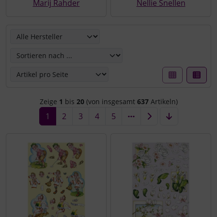
Marij Rahder
Nellie Snellen
Hier können Sie die nachfolgenden Artikel umsortieren u
Zeige
1
bis
20
(von insgesamt
637
Artikeln)
1
2
3
4
5