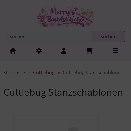
Diese Sprungnavigation (skip link) ist jederzeit zu erreichen
Sprungnavigation
Springe zur Navigation
Springe zum Inhalt
Spri
Suchen
Startseite
Cuttlebug
Cuttlebug Stanzschablonen
Cuttlebug Stanzschablonen