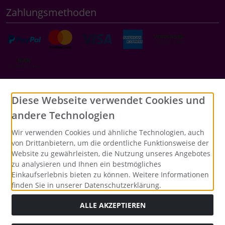
Zahlungsmethoden
Social Media
Diese Webseite verwendet Cookies und
andere Technologien
Wir verwenden Cookies und ähnliche Technologien, auch
von Drittanbietern, um die ordentliche Funktionsweise der
Website zu gewährleisten, die Nutzung unseres Angebotes
zu analysieren und Ihnen ein bestmögliches
Einkaufserlebnis bieten zu können. Weitere Informationen
finden Sie in unserer Datenschutzerklärung.
ALLE AKZEPTIEREN