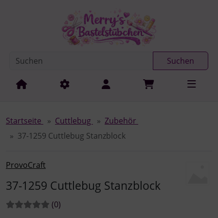
Diese Sprungnavigation (skip link) ist jederzeit zu erreichen
Sprungnavigation
Springe zur Navigation
Springe zum Inhalt
Spri
Suchen
Startseite
Cuttlebug
Zubehör
37-1259 Cuttlebug Stanzblock
ProvoCraft
37-1259 Cuttlebug Stanzblock
Bewertungen:
Bewertungen
(0
)