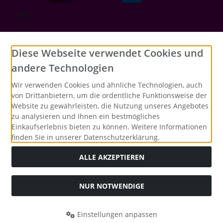
Social Media
Diese Webseite verwendet Cookies und
andere Technologien
Wir verwenden Cookies und ähnliche Technologien, auch
von Drittanbietern, um die ordentliche Funktionsweise der
Website zu gewährleisten, die Nutzung unseres Angebotes
zu analysieren und Ihnen ein bestmögliches
Einkaufserlebnis bieten zu können. Weitere Informationen
finden Sie in unserer Datenschutzerklärung.
ALLE AKZEPTIEREN
NUR NOTWENDIGE
Alle Preise inkl. gesetzl. MwSt. zzgl.
Versandkosten
. Die
durchgestrichenen Preise entsprechen dem bisherigen Preis
bei Merrys Bastelstübchen - Der kreative Shop für Bastelfans..
Einstellungen anpassen
Merrys Bastelstübchen - Der kreative Shop für Bastelfans. ©