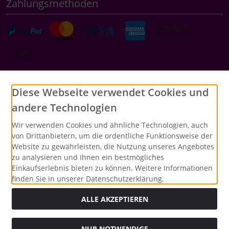
Zahlungsmethoden
Social Media
Diese Webseite verwendet Cookies und
andere Technologien
Wir verwenden Cookies und ähnliche Technologien, auch
von Drittanbietern, um die ordentliche Funktionsweise der
Website zu gewährleisten, die Nutzung unseres Angebotes
zu analysieren und Ihnen ein bestmögliches
Einkaufserlebnis bieten zu können. Weitere Informationen
finden Sie in unserer Datenschutzerklärung.
ALLE AKZEPTIEREN
NUR NOTWENDIGE
Alle Preise inkl. gesetzl. MwSt. zzgl.
Versandkosten
. Die