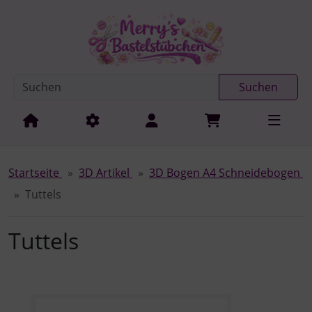
Diese Sprungnavigation (skip link) ist jederzeit zu erreichen
Sprungnavigation
Springe zur Navigation
Springe zum Inhalt
Spri
Suchen
Startseite
3D Artikel
3D Bogen A4 Schneidebogen
Tuttels
Tuttels