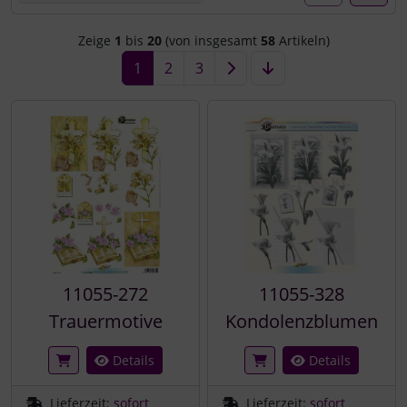
Zeige
1
bis
20
(von insgesamt
58
Artikeln)
1
2
3
11055-272
11055-328
Trauermotive
Kondolenzblumen
Details
Details
Lieferzeit:
sofort
Lieferzeit:
sofort