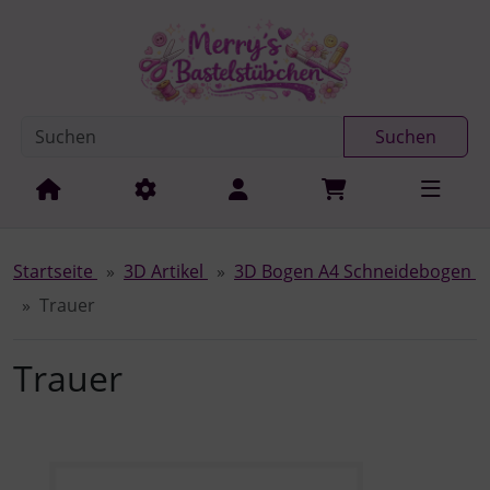
Diese Sprungnavigation (skip link) ist jederzeit zu erreichen
Sprungnavigation
Springe zur Navigation
Springe zum Inhalt
Spri
Suchen
Startseite
3D Artikel
3D Bogen A4 Schneidebogen
Trauer
Trauer