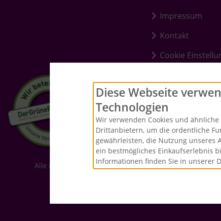
Impressum
Kontakt
Cookie Einstell
Diese Webseite verwen
Technologien
Wir verwenden Cookies und ähnliche 
Drittanbietern, um die ordentliche F
gewährleisten, die Nutzung unseres 
ein bestmögliches Einkaufserlebnis b
Informationen finden Sie in unserer 
Alle Preise inkl. gesetzl. MwSt. zzgl.
Versandkosten
. Die
Merrys Baste