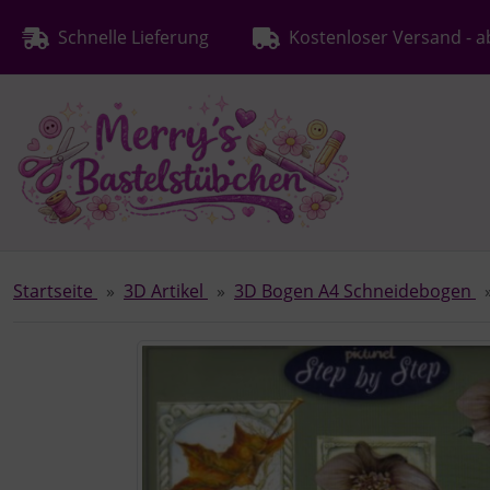
Diese Sprungnavigation (skip link) ist jederzeit zu erreichen
Sprungnavigation
Springe zur Navigation
Springe zum Inhalt
Spri
Schnelle Lieferung
Kostenloser Versand - a
Startseite
3D Artikel
3D Bogen A4 Schneidebogen
Wenn mehr als ein Produktbild existiert, können Sie die "