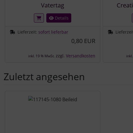
Vatertag
Creat
Details
Lieferzeit:
sofort lieferbar
Lieferzei
0,80 EUR
zzgl.
Versandkosten
inkl. 19 % MwSt.
inkl
Zuletzt angesehen
Es folgt ein Produktslider - navigieren Sie mit der Tab-Tast