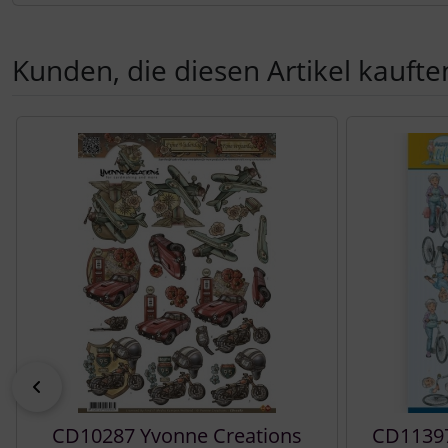
Kunden, die diesen Artikel kauften
Es folgt ein Produktslider - navigieren Sie mit der Tab-Tast
zurück
CD10287 Yvonne Creations
CD11397