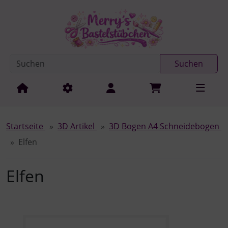
Diese Sprungnavigation (skip link) ist jederzeit zu erreichen
Sprungnavigation
Springe zur Navigation
Springe zum Inhalt
Spri
Suchen
Startseite
3D Artikel
3D Bogen A4 Schneidebogen
Elfen
Elfen