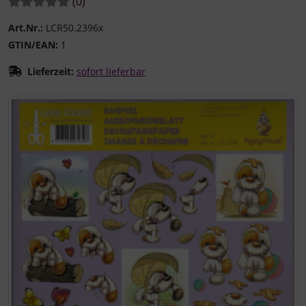
Bewertungen:
Bewertungen
(0
)
Art.Nr.:
LCR50.2396x
GTIN/EAN:
1
Lieferzeit:
sofort lieferbar
Wenn mehr als ein Produktbild existiert, können Sie die "