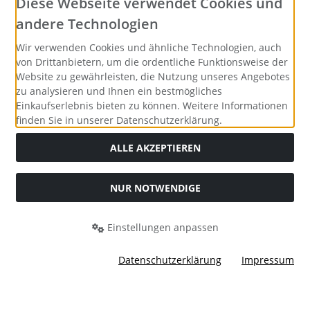
Diese Webseite verwendet Cookies und
andere Technologien
Wir verwenden Cookies und ähnliche Technologien, auch
von Drittanbietern, um die ordentliche Funktionsweise der
Website zu gewährleisten, die Nutzung unseres Angebotes
zu analysieren und Ihnen ein bestmögliches
Einkaufserlebnis bieten zu können. Weitere Informationen
finden Sie in unserer Datenschutzerklärung.
ALLE AKZEPTIEREN
NUR NOTWENDIGE
Alle Preise inkl. gesetzl. MwSt. zzgl.
Versandkosten
. Die
durchgestrichenen Preise entsprechen dem bisherigen Preis
bei Merrys Bastelstübchen - Der kreative Shop für Bastelfans..
Einstellungen anpassen
Merrys Bastelstübchen - Der kreative Shop für Bastelfans. ©
2026 | Template © 2026 by Karl
Datenschutzerklärung
Impressum
mod
ified eCommerce Shopsoftware © 2009-2026