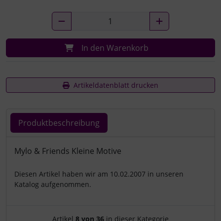
In den Warenkorb
Artikeldatenblatt drucken
Produktbeschreibung
Produktbeschreibung
Mylo & Friends Kleine Motive
Diesen Artikel haben wir am 10.02.2007 in unseren
Katalog aufgenommen.
Artikelnavigation innerhalb d
Artikel
8 von 36
in dieser Kategorie