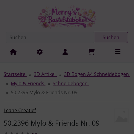
Diese Sprungnavigation (skip link) ist jederzeit zu erreichen
Sprungnavigation
Springe zur Navigation
Springe zum Inhalt
Spri
Suchen
Startseite
3D Artikel
3D Bogen A4 Schneidebogen
Mylo & Friends
Schneidebogen
50.2396 Mylo & Friends Nr. 09
Leane Creatief
50.2396 Mylo & Friends Nr. 09