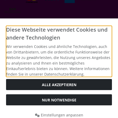
Social Media
Diese Webseite verwendet Cookies und
andere Technologien
Wir verwenden Cookies und ähnliche Technologien, auch
von Drittanbietern, um die ordentliche Funktionsweise der
Website zu gewährleisten, die Nutzung unseres Angebotes
zu analysieren und Ihnen ein bestmögliches
Einkaufserlebnis bieten zu können. Weitere Informationen
finden Sie in unserer Datenschutzerklärung.
ALLE AKZEPTIEREN
NUR NOTWENDIGE
Alle Preise inkl. gesetzl. MwSt. zzgl.
Versandkosten
. Die
durchgestrichenen Preise entsprechen dem bisherigen Preis
bei Merrys Bastelstübchen - Der kreative Shop für Bastelfans..
Einstellungen anpassen