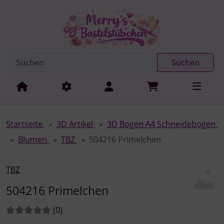
Diese Sprungnavigation (skip link) ist jederzeit zu erreichen
Sprungnavigation
Springe zur Navigation
Springe zum Inhalt
Spri
Suchen
Startseite
3D Artikel
3D Bogen A4 Schneidebogen
Blumen
TBZ
504216 Primelchen
TBZ
504216 Primelchen
Bewertungen:
Bewertungen
(0
)