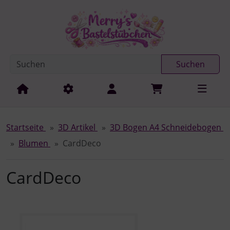
Diese Sprungnavigation (skip link) ist jederzeit zu erreichen
Sprungnavigation
Springe zur Navigation
Springe zum Inhalt
Spri
Suchen
Startseite
3D Artikel
3D Bogen A4 Schneidebogen
Blumen
CardDeco
CardDeco