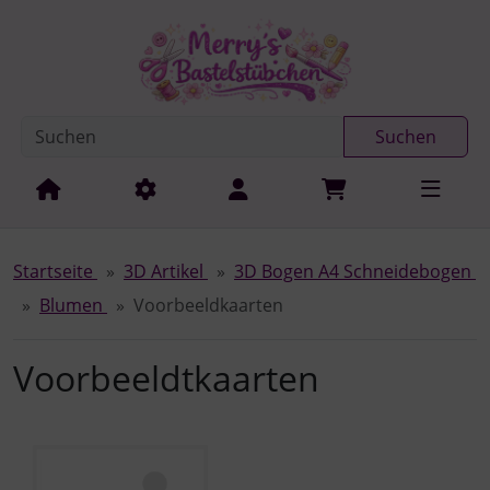
Diese Sprungnavigation (skip link) ist jederzeit zu erreichen
Sprungnavigation
Springe zur Navigation
Springe zum Inhalt
Spri
Suchen
Startseite
3D Artikel
3D Bogen A4 Schneidebogen
Blumen
Voorbeeldkaarten
Voorbeeldtkaarten