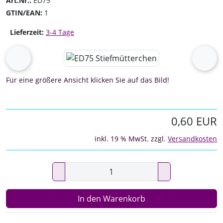
Art.Nr.:
ED75
GTIN/EAN:
1
Lieferzeit:
3-4 Tage
Wenn mehr als ein Produktbild existiert, können Sie die "
zurück
vor
Für eine größere Ansicht klicken Sie auf das Bild!
0,60 EUR
inkl. 19 % MwSt. zzgl.
Versandkosten
In den Warenkorb