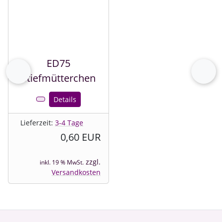
ED75
Stiefmütterchen
zurück
vor
Details
Lieferzeit:
3-4 Tage
0,60 EUR
zzgl.
inkl. 19 % MwSt.
Versandkosten