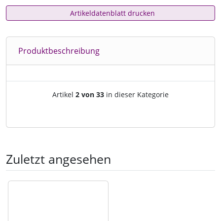
Artikeldatenblatt drucken
Produktbeschreibung
Artikelnavigation innerhalb d
Artikel
2 von 33
in dieser Kategorie
Zuletzt angesehen
Es folgt ein Produktslider - navigieren Sie mit der Tab-Tast