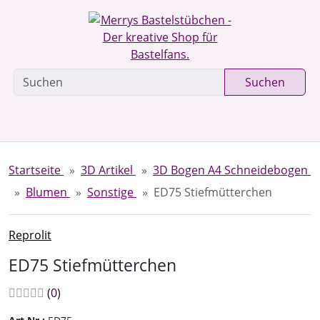
Diese Sprungnavigation (skip link) ist jederzeit zu erreichen
Sprungnavigation
Springe zur Navigation
Springe zum Inhalt
Spri
Suchen
Startseite
3D Artikel
3D Bogen A4 Schneidebogen
Blumen
Sonstige
ED75 Stiefmütterchen
Reprolit
ED75 Stiefmütterchen
Bewertungen:
Bewertungen
(0
)