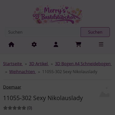
Diese Sprungnavigation (skip link) ist jederzeit zu erreichen
Sprungnavigation
Springe zur Navigation
Springe zum Inhalt
Spri
Suchen
Startseite
3D Artikel
3D Bogen A4 Schneidebogen
Weihnachten
11055-302 Sexy Nikolauslady
Doemaar
11055-302 Sexy Nikolauslady
Bewertungen:
Bewertungen
(0
)