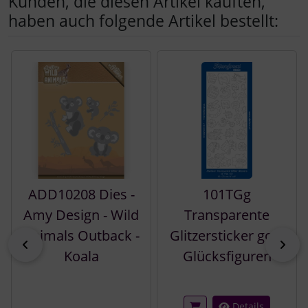
Kunden, die diesen Artikel kauften,
haben auch folgende Artikel bestellt:
Es folgt ein Produktslider - navigieren Sie mit der Tab-Tast
ADD10208 Dies -
101TGg
Amy Design - Wild
Transparente
Animals Outback -
Glitzersticker gold
zurück
vor
Koala
Glücksfiguren
Details