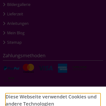
Bildergallerie
Lieferzeit
Anleitungen
Mein Blog
Sitemap
Zahlungsmethoden
Social Media
Diese Webseite verwendet Cookies und
andere Technologien