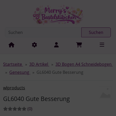
Diese Sprungnavigation (skip link) ist jederzeit zu erreichen
Sprungnavigation
Springe zur Navigation
Springe zum Inhalt
Spri
Suchen
Startseite
3D Artikel
3D Bogen A4 Schneidebogen
Genesung
GL6040 Gute Besserung
wlproducts
GL6040 Gute Besserung
Bewertungen:
Bewertungen
(0
)