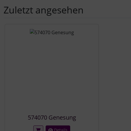
Zuletzt angesehen
Es folgt ein Produktslider - navigieren Sie mit der Tab-Tast
574070 Genesung
Details