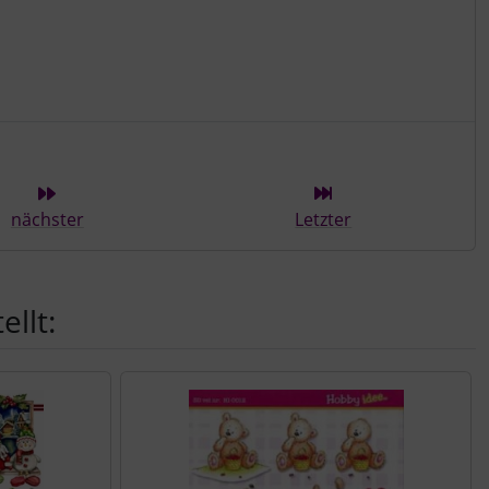
ieser Kategorie
nächster
Letzter
llt: