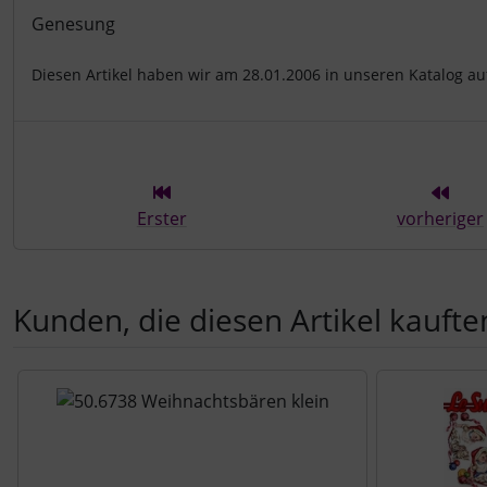
Produktbeschreibung
Genesung
Diesen Artikel haben wir am 28.01.2006 in unseren Katalog 
Erster
vorheriger
Kunden, die diesen Artikel kauften
Es folgt ein Produktslider - navigieren Sie mit der Tab-Tast