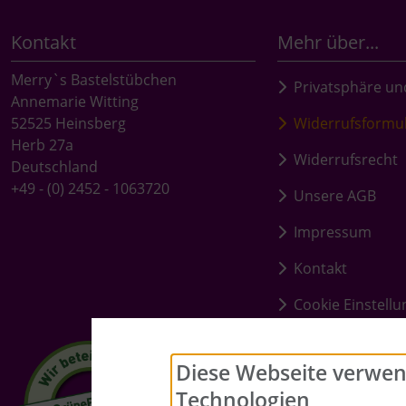
Kontakt
Mehr über...
Merry`s Bastelstübchen
Privatsphäre un
Annemarie Witting
52525 Heinsberg
Widerrufsformu
Herb 27a
Widerrufsrecht
Deutschland
+49 - (0) 2452 - 1063720
Unsere AGB
Impressum
Kontakt
Cookie Einstell
Diese Webseite verwen
Technologien