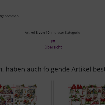
aufgenommen.
Artikelnavigation innerhalb d
Artikel
3 von 10
in dieser Kategorie
Übersicht
, haben auch folgende Artikel beste
e zu den einzelnen Artikeln.