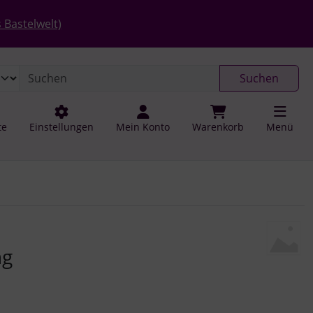
 öffnen.
gen
Springe zu den allgemeinen Informationen
 Bastelwelt)
Suchen
te
Einstellungen
Mein Konto
Warenkorb
Menü
u navigieren. Zum Vergrößern klicken Sie auf das Bild.
ng