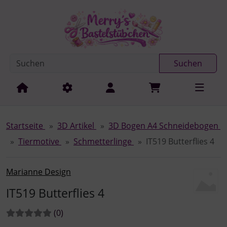
Diese Sprungnavigation (skip link) ist jederzeit zu erreichen
Sprungnavigation
Springe zur Navigation
Springe zum Inhalt
Spri
Suchen
Startseite
3D Artikel
3D Bogen A4 Schneidebogen
Tiermotive
Schmetterlinge
IT519 Butterflies 4
Marianne Design
IT519 Butterflies 4
Bewertungen:
Bewertungen
(0
)