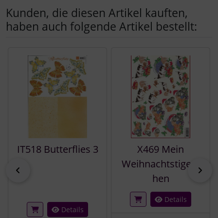
Kunden, die diesen Artikel kauften,
haben auch folgende Artikel bestellt:
Es folgt ein Produktslider - navigieren Sie mit der Tab-Tast
IT518 Butterflies 3
X469 Mein
Weihnachtstigerc
zurück
vor
hen
Details
Details