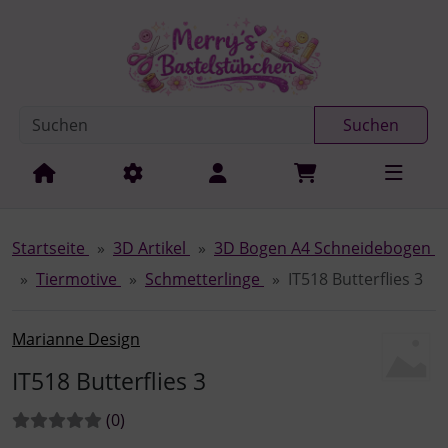
Diese Sprungnavigation (skip link) ist jederzeit zu erreichen
Sprungnavigation
Springe zur Navigation
Springe zum Inhalt
Spri
Suchen
Startseite
3D Artikel
3D Bogen A4 Schneidebogen
Tiermotive
Schmetterlinge
IT518 Butterflies 3
Marianne Design
IT518 Butterflies 3
Bewertungen:
Bewertungen
(0
)