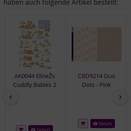
haben auch folgende Artikel bestellt:
Es folgt ein Produktslider - navigieren Sie mit der Tab-Tast
AK0044 ElineŽs
CRD9214 Duo
Cuddly Babies 2
Dots - Pink
zurück
vor
Details
Details