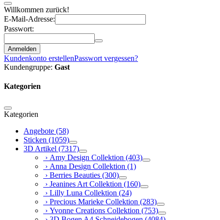
Willkommen zurück!
E-Mail-Adresse:
Passwort:
Anmelden
Kundenkonto erstellen
Passwort vergessen?
Kundengruppe:
Gast
Kategorien
Kategorien
Angebote
(58)
Sticken
(1059)
3D Artikel
(7317)
› Amy Design Collektion
(403)
› Anna Design Collektion
(1)
› Berries Beauties
(300)
› Jeanines Art Collektion
(160)
› Lilly Luna Collektion
(24)
› Precious Marieke Collektion
(283)
› Yvonne Creations Collektion
(753)
› 3D Bogen A4 Schneidebogen
(4084)