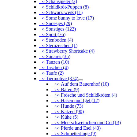
›› Schauspieler
(3)
›› Schildkröt-Puppen
(8)
›› Schwarz-weiß
(11)
›› Some bunny to love
(17)
›› Snoesjes
(29)
›› Sonstiges
(122)
›› Sport
(76)
›› Stenboden
(4)
›› Sternzeichen
(1)
›› Strawberry Shortcake
(4)
›› Squares
(35)
›› Tanzen
(10)
›› Taschen
(4)
›› Taufe
(2)
›› Tiermotive
(374)
››› Auf dem Bauernhof
(10)
››› Bären
(9)
››› Frösche und Schildkröten
(4)
››› Hasen und Igel
(12)
››› Hunde
(73)
››› Katzen
(90)
››› Kühe
(5)
››› Meerschweinchen und Co
(13)
››› Pferde und Esel
(43)
››› Schmetterlinge
(9)