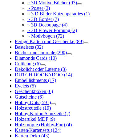
› 3D Motive Bücher
(93)
› Poster
(3)
› 3 D Bilder Katzenparadies
(1)
› 3D Border
(7)
› 3D Decoupage
(4)
› 3D Flower Forming
(2)
› Motivbogen
(72)
Fertige Karten und Geschenke
(89)
Bastelsets
(32)
Bücher und Journale
(290)
Diamonds Cards
(10)
Cuttlebug
(6)
Dekolicht oder Laterne
(3)
DUTCH DOOBADOO
(14)
Embelllishments
(17)
Eyelets
(5)
Geschenkboxen
(6)
Gutscheine
(6)
Hobby-Dots
(591)
Holzstreuteile
(19)
Hobby-Karton Stanzteile
(2)
Holzartikel MDF
(9)
Holzknöpfe (Hobby-Fun)
(4)
Karten/Kartensets
(124)
Karten Deko
(43)