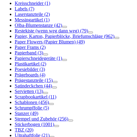
Kreisschneider
(1)
Labels
(7)
Laserstanzteile
(2)
Messingartikel
(1)
Olba-Blumenstanze
(42)
Restekiste (wenn weg dann weg)
(79)
Papier, Karton, Papierblöcke, Briefumschläge
(962)
Paper Flowers (Papier Blumen)
(49)
Paper Frams
(2)
Papierband
(3)
Papierschneidegeräte
(1)
Plastikartikel
(2)
Poesiebilder
(3)
Prägeboards
(4)
Prägestanzteile
(15)
Satindeckchen
(44)
Servietten
(13)
Scrapbookartikel
(11)
Schablonen
(456)
Schrumpffolie
(5)
Stanzer
(49)
Stempel und Zubehör
(256)
Stickerbogen
(1001)
TBZ
(20)
Ultrahaftfolie
(21)