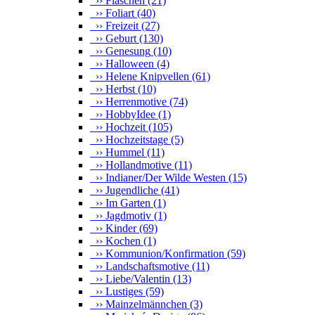
›› Flaschen
(21)
›› Foliart
(40)
›› Freizeit
(27)
›› Geburt
(130)
›› Genesung
(10)
›› Halloween
(4)
›› Helene Knipvellen
(61)
›› Herbst
(10)
›› Herrenmotive
(74)
›› HobbyIdee
(1)
›› Hochzeit
(105)
›› Hochzeitstage
(5)
›› Hummel
(11)
›› Hollandmotive
(11)
›› Indianer/Der Wilde Westen
(15)
›› Jugendliche
(41)
›› Im Garten
(1)
›› Jagdmotiv
(1)
›› Kinder
(69)
›› Kochen
(1)
›› Kommunion/Konfirmation
(59)
›› Landschaftsmotive
(11)
›› Liebe/Valentin
(13)
›› Lustiges
(59)
›› Mainzelmännchen
(3)