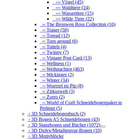
››› Vögel
(45)
››› Waldtiere
(24)
››› Wassertiere
(15)
››› Wilde Tiere
(22)
›› The Bronwen Ross Collection
(10)
›› Trauer
(58)
›› Toread
(12)
›› Turn around
(6)
›› Tuttels
(4)
›› Twinny
(7)
›› Vintage Post Card
(13)
›› Wellness
(1)
›› Weihnachten
(463)
›› Wickinger
(2)
›› Winter
(34)
›› Woerzel en Pip
(8)
›› Zirkuswelt
(3)
›› Zorro
(2)
›› World of Craft Schneidebogenpaket in
Perlmut
(5)
› 3D Schneidebogenbuch
(2)
› 3D Bogen A5 Schneidebogen
(43)
› 3D Stanzbogen und Bücher
(1072)
› 3D Dufex/Metallgravur-Bogen
(10)
› 3D Motivblöcke