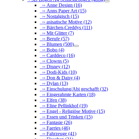
›› Anne Design
(16)
›› Anns Paper Art
(15)
›› Nostalgisch
(15)
›› asisatische Motive
(12)
›› Bärchen-Creddys
(111)
›› Mit Glitter
(7)
›› Berufe
(57)
›› Blumen
(500)
›› Bobo
(4)
›› Carddeco
(16)
›› Clowns
(5)
›› Disney
(12)
›› Dodi-Kids
(10)
›› Don & Daisy
(4)
›› Dylan
(13)
›› Einschulung/Abi geschafft
(32)
›› Eingerahmte Karten
(18)
›› Elfen
(38)
›› Eline Pellinkhof
(19)
›› Engel - Religiöse Motive
(15)
›› Essen und Trinken
(15)
›› Fantasie
(26)
›› Faeries
(46)
›› Fahrzeuge
(41)