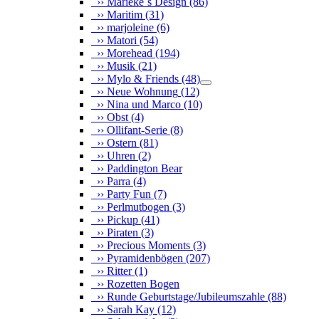
›› Marieke´s Design
(86)
›› Maritim
(31)
›› marjoleine
(6)
›› Matori
(54)
›› Morehead
(194)
›› Musik
(21)
›› Mylo & Friends
(48)
›› Neue Wohnung
(12)
›› Nina und Marco
(10)
›› Obst
(4)
›› Ollifant-Serie
(8)
›› Ostern
(81)
›› Uhren
(2)
›› Paddington Bear
›› Parra
(4)
›› Party Fun
(7)
›› Perlmutbogen
(3)
›› Pickup
(41)
›› Piraten
(3)
›› Precious Moments
(3)
›› Pyramidenbögen
(207)
›› Ritter
(1)
›› Rozetten Bogen
›› Runde Geburtstage/Jubileumszahle
(88)
›› Sarah Kay
(12)