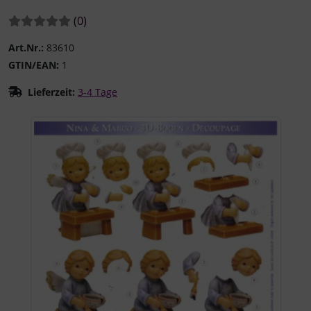
Bewertungen:
Bewertungen
(0
)
Art.Nr.:
83610
GTIN/EAN:
1
Lieferzeit:
3-4 Tage
Wenn mehr als ein Produktbild existiert, können Sie die "