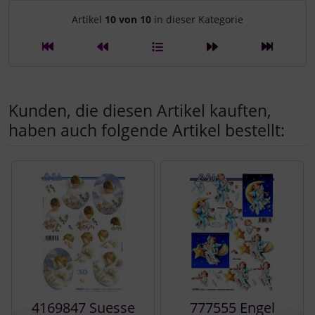
Artikelnavigation innerhalb d
Artikel
10 von 10
in dieser Kategorie
Kunden, die diesen Artikel kauften,
haben auch folgende Artikel bestellt:
Es folgt ein Produktslider - navigieren Sie mit der Tab-Tast
4169847 Suesse
777555 Engel