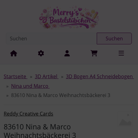
Diese Sprungnavigation (skip link) ist jederzeit zu erreichen
Sprungnavigation
Springe zur Navigation
Springe zum Inhalt
Spri
Suchen
Startseite
3D Artikel
3D Bogen A4 Schneidebogen
Nina und Marco
83610 Nina & Marco Weihnachtsbäckerei 3
Reddy Creative Cards
83610 Nina & Marco
Weihnachtsbäckerei 3