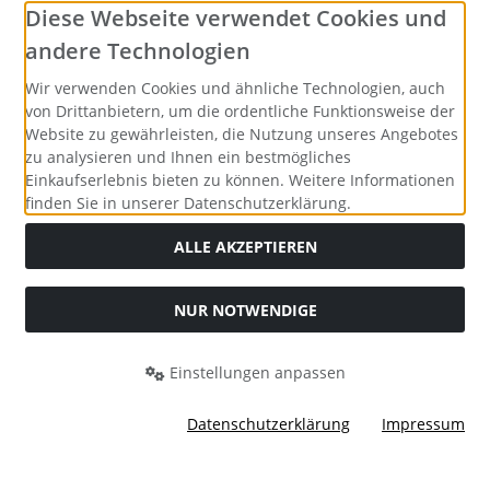
Social Media
Diese Webseite verwendet Cookies und
andere Technologien
Wir verwenden Cookies und ähnliche Technologien, auch
von Drittanbietern, um die ordentliche Funktionsweise der
Website zu gewährleisten, die Nutzung unseres Angebotes
zu analysieren und Ihnen ein bestmögliches
Einkaufserlebnis bieten zu können. Weitere Informationen
finden Sie in unserer Datenschutzerklärung.
ALLE AKZEPTIEREN
Alle Preise inkl. gesetzl. MwSt. zzgl.
NUR NOTWENDIGE
Versandkosten
. Die
durchgestrichenen Preise entsprechen dem bisherigen Preis
bei Merrys Bastelstübchen - Der kreative Shop für Bastelfans..
Einstellungen anpassen
Merrys Bastelstübchen - Der kreative Shop für Bastelfans. ©
2026 | Template © 2026 by Karl
Datenschutzerklärung
Impressum
mod
ified eCommerce Shopsoftware © 2009-2026