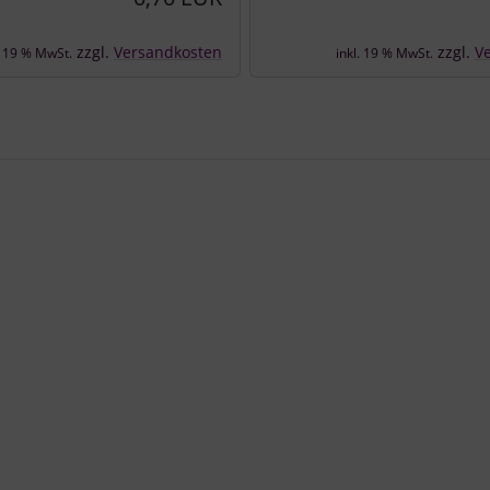
zzgl.
Versandkosten
zzgl.
V
. 19 % MwSt.
inkl. 19 % MwSt.
e zu den einzelnen Artikeln.