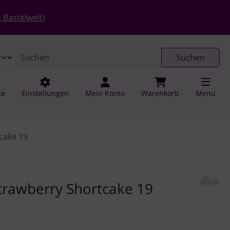
 öffnen.
gen
Springe zu den allgemeinen Informationen
 Bastelwelt)
Suchen
te
Einstellungen
Mein Konto
Warenkorb
Menü
cake 19
u navigieren. Zum Vergrößern klicken Sie auf das Bild.
rawberry Shortcake 19