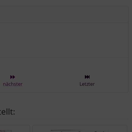
ieser Kategorie
nächster
Letzter
llt: