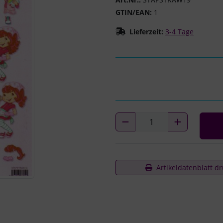
GTIN/EAN:
1
Lieferzeit:
3-4 Tage
Artikeldatenblatt d