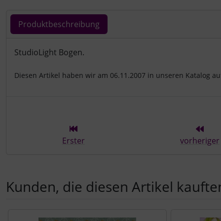
Produktbeschreibung
Produktbeschreibung
StudioLight Bogen.
Diesen Artikel haben wir am 06.11.2007 in unseren Katalog 
Erster
vorheriger
Kunden, die diesen Artikel kauften
Es folgt ein Produktslider - navigieren Sie mit der Tab-Tast