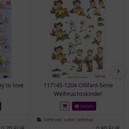
vor
 to love
117145-1204 Ollifant-Serie
Weihnachtskinder
Details
Lieferzeit:
sofort lieferbar
0,70 EUR
0,80 EUR