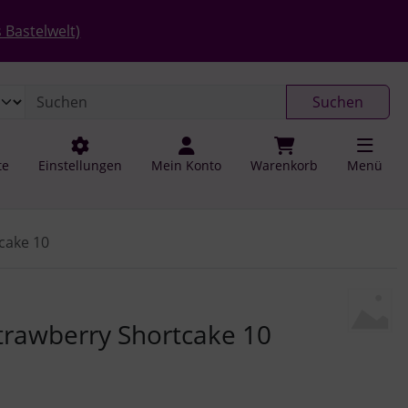
 öffnen.
gen
Springe zu den allgemeinen Informationen
 Bastelwelt)
Suchen
te
Einstellungen
Mein Konto
Warenkorb
Menü
cake 10
u navigieren. Zum Vergrößern klicken Sie auf das Bild.
rawberry Shortcake 10