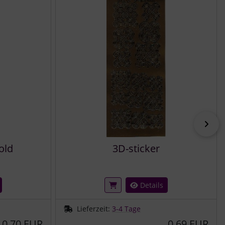
vor
old
3D-sticker
Details
Lieferzeit:
3-4 Tage
0,70 EUR
0,69 EUR