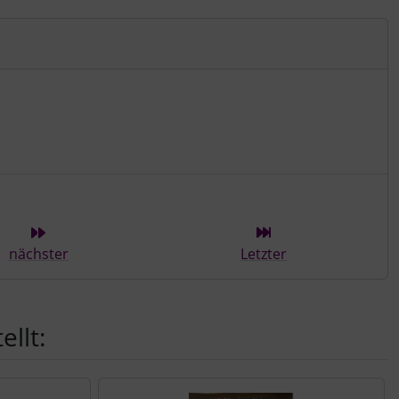
ieser Kategorie
nächster
Letzter
llt: