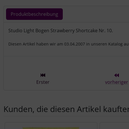
Produktbeschreibung
Produktbeschreibung
Studio Light Bogen Strawberry Shortcake Nr. 10.
Diesen Artikel haben wir am 03.04.2007 in unseren Katalog 
Erster
vorheriger
Kunden, die diesen Artikel kauften
Es folgt ein Produktslider - navigieren Sie mit der Tab-Tast