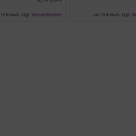
zzgl.
Versandkosten
zzgl.
V
. 19 % MwSt.
inkl. 19 % MwSt.
e zu den einzelnen Artikeln.