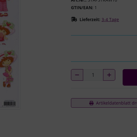
GTIN/EAN:
1
Lieferzeit:
3-4 Tage
Artikeldatenblatt d