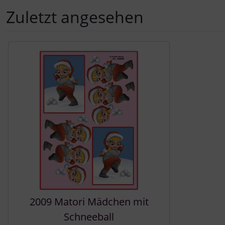
Zuletzt angesehen
Es folgt ein Produktslider - navigieren Sie mit der Tab-Tast
2009 Matori Mädchen mit
Schneeball