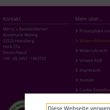
Kontakt
Mehr über...
Merry`s Bastelstübchen
Privatsphäre un
Annemarie Witting
52525 Heinsberg
Widerrufsformu
Herb 27a
Widerrufsrecht
Deutschland
+49 - (0) 2452 - 1063720
Unsere AGB
Impressum
Kontakt
Cookie Einstell
Diese Webseite verwen