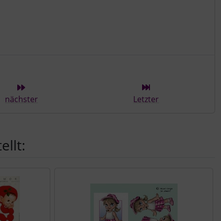
ieser Kategorie
nächster
Letzter
llt: