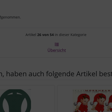
aufgenommen.
Artikelnavigation innerhalb d
Artikel
26 von 54
in dieser Kategorie
Übersicht
, haben auch folgende Artikel beste
e zu den einzelnen Artikeln.