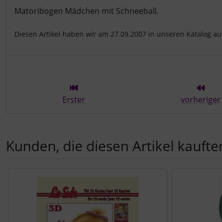
Produktbeschreibung
Matoribogen Mädchen mit Schneeball.
Diesen Artikel haben wir am 27.09.2007 in unseren Katalog 
Erster
vorheriger
Kunden, die diesen Artikel kauften
Es folgt ein Produktslider - navigieren Sie mit der Tab-Tast