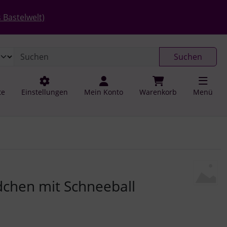
 öffnen.
gen
Springe zu den allgemeinen Informationen
 Bastelwelt)
Suchen
te
Einstellungen
Mein Konto
Warenkorb
Menü
u navigieren. Zum Vergrößern klicken Sie auf das Bild.
chen mit Schneeball