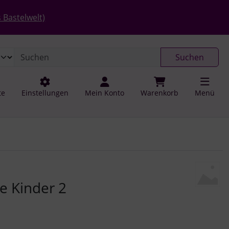
 öffnen.
gen
Springe zu den allgemeinen Informationen
 Bastelwelt)
Suchen
te
Einstellungen
Mein Konto
Warenkorb
Menü
u navigieren. Zum Vergrößern klicken Sie auf das Bild.
e Kinder 2