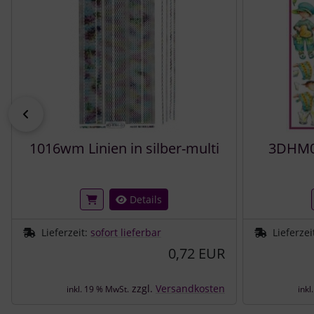
zurück
1016wm Linien in silber-multi
3DHM00
Details
Lieferzeit:
sofort lieferbar
Lieferzei
0,72 EUR
zzgl.
Versandkosten
inkl. 19 % MwSt.
inkl