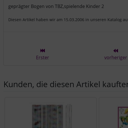
Produktbeschreibung
geprägter Bogen von TBZ,spielende Kinder 2
Diesen Artikel haben wir am 15.03.2006 in unseren Katalog 
Erster
vorheriger
Kunden, die diesen Artikel kauften
Es folgt ein Produktslider - navigieren Sie mit der Tab-Tast