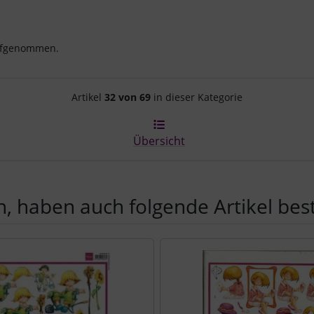
aufgenommen.
Artikelnavigation innerhalb d
Artikel
32 von 69
in dieser Kategorie
Übersicht
, haben auch folgende Artikel beste
e zu den einzelnen Artikeln.