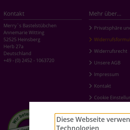
Kontakt
Mehr über...
Merry`s Bastelstübchen
Privatsphäre un
Annemarie Witting
52525 Heinsberg
Widerrufsformu
Herb 27a
Widerrufsrecht
Deutschland
+49 - (0) 2452 - 1063720
Unsere AGB
Impressum
Kontakt
Cookie Einstell
Diese Webseite verwen
Technologien