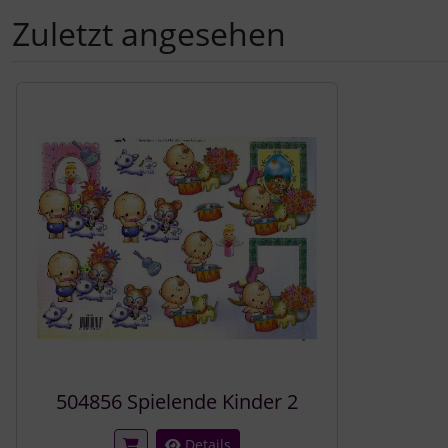
Zuletzt angesehen
Es folgt ein Produktslider - navigieren Sie mit der Tab-Tast
504856 Spielende Kinder 2
Details