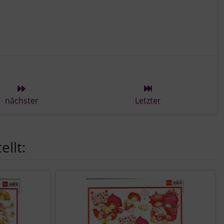
ieser Kategorie
nächster
Letzter
llt: