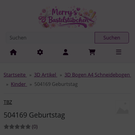
Diese Sprungnavigation (skip link) ist jederzeit zu erreichen
Sprungnavigation
Springe zur Navigation
Springe zum Inhalt
Spri
Suchen
Startseite
3D Artikel
3D Bogen A4 Schneidebogen
Kinder
504169 Geburtstag
TBZ
504169 Geburtstag
Bewertungen:
Bewertungen
(0
)