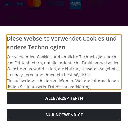
Social Media
Diese Webseite verwendet Cookies und
andere Technologien
Wir verwenden Cookies und ähnliche Technologien, auch
von Drittanbietern, um die ordentliche Funktionsweise der
Website zu gewährleisten, die Nutzung unseres Angebotes
zu analysieren und Ihnen ein bestmögliches
Einkaufserlebnis bieten zu können. Weitere Informationen
finden Sie in unserer Datenschutzerklärung.
ALLE AKZEPTIEREN
NUR NOTWENDIGE
Alle Preise inkl. gesetzl. MwSt. zzgl.
Versandkosten
. Die
durchgestrichenen Preise entsprechen dem bisherigen Preis
bei Merrys Bastelstübchen - Der kreative Shop für Bastelfans..