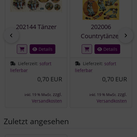
202144 Tänzer
202006
zurück
vor
Countrytänzer
Details
Details
Lieferzeit:
sofort
Lieferzeit:
sofort
lieferbar
lieferbar
0,70 EUR
0,70 EUR
zzgl.
zzgl.
inkl. 19 % MwSt.
inkl. 19 % MwSt.
Versandkosten
Versandkosten
Zuletzt angesehen
Es folgt ein Produktslider - navigieren Sie mit der Tab-Tast