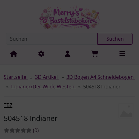
Diese Sprungnavigation (skip link) ist jederzeit zu erreichen
Sprungnavigation
Springe zur Navigation
Springe zum Inhalt
Spri
Suchen
Startseite
3D Artikel
3D Bogen A4 Schneidebogen
Indianer/Der Wilde Westen
504518 Indianer
TBZ
504518 Indianer
Bewertungen:
Bewertungen
(0
)