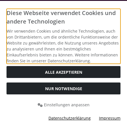
Social Media
Diese Webseite verwendet Cookies und
andere Technologien
Wir verwenden Cookies und ähnliche Technologien, auch
von Drittanbietern, um die ordentliche Funktionsweise der
Website zu gewährleisten, die Nutzung unseres Angebotes
zu analysieren und Ihnen ein bestmögliches
Einkaufserlebnis bieten zu können. Weitere Informationen
finden Sie in unserer Datenschutzerklärung.
ALLE AKZEPTIEREN
NUR NOTWENDIGE
Alle Preise inkl. gesetzl. MwSt. zzgl.
Versandkosten
. Die
durchgestrichenen Preise entsprechen dem bisherigen Preis
bei Merrys Bastelstübchen - Der kreative Shop für Bastelfans..
Einstellungen anpassen
Merrys Bastelstübchen - Der kreative Shop für Bastelfans. ©
2026 | Template © 2026 by Karl
Datenschutzerklärung
Impressum
mod
ified eCommerce Shopsoftware © 2009-2026