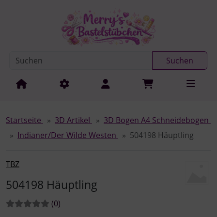
Diese Sprungnavigation (skip link) ist jederzeit zu erreichen
Sprungnavigation
Springe zur Navigation
Springe zum Inhalt
Spri
Suchen
Startseite
3D Artikel
3D Bogen A4 Schneidebogen
Indianer/Der Wilde Westen
504198 Häuptling
TBZ
504198 Häuptling
Bewertungen:
Bewertungen
(0
)