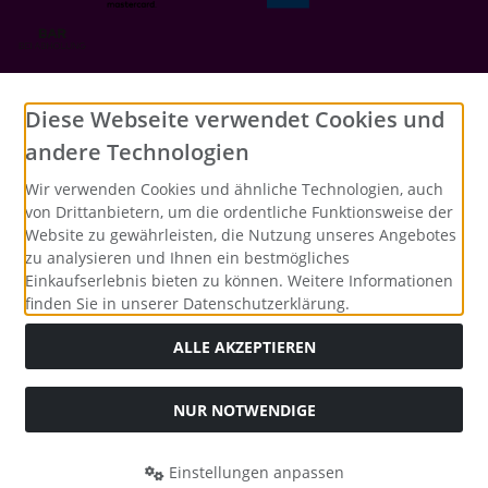
Social Media
Diese Webseite verwendet Cookies und
andere Technologien
Wir verwenden Cookies und ähnliche Technologien, auch
von Drittanbietern, um die ordentliche Funktionsweise der
Website zu gewährleisten, die Nutzung unseres Angebotes
zu analysieren und Ihnen ein bestmögliches
Einkaufserlebnis bieten zu können. Weitere Informationen
finden Sie in unserer Datenschutzerklärung.
ALLE AKZEPTIEREN
NUR NOTWENDIGE
Alle Preise inkl. gesetzl. MwSt. zzgl.
Versandkosten
. Die
durchgestrichenen Preise entsprechen dem bisherigen Preis
bei Merrys Bastelstübchen - Der kreative Shop für Bastelfans..
Einstellungen anpassen
Merrys Bastelstübchen - Der kreative Shop für Bastelfans. ©