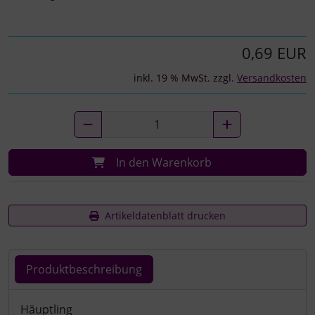
0,69 EUR
inkl. 19 % MwSt. zzgl.
Versandkosten
In den Warenkorb
Artikeldatenblatt drucken
Produktbeschreibung
Produktbeschreibung
Häuptling