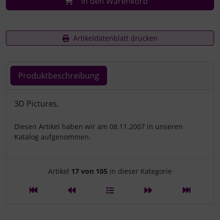
In den Warenkorb
Artikeldatenblatt drucken
Produktbeschreibung
Produktbeschreibung
3D Pictures.
Diesen Artikel haben wir am 08.11.2007 in unseren
Katalog aufgenommen.
Artikelnavigation innerhalb d
Artikel
17 von 105
in dieser Kategorie