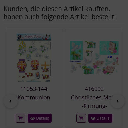
Kunden, die diesen Artikel kauften,
haben auch folgende Artikel bestellt:
Es folgt ein Produktslider - navigieren Sie mit der Tab-Tast
11053-144
416992
Kommunion
Christliches Motiv
zurück
vor
-Firmung-
Details
Details