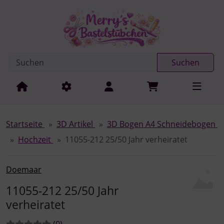
Diese Sprungnavigation (skip link) ist jederzeit zu erreichen
Sprungnavigation
Springe zur Navigation
Springe zum Inhalt
Spri
Suchen
Startseite
3D Artikel
3D Bogen A4 Schneidebogen
Hochzeit
11055-212 25/50 Jahr verheiratet
Doemaar
11055-212 25/50 Jahr
verheiratet
Bewertungen:
Bewertungen
(0
)