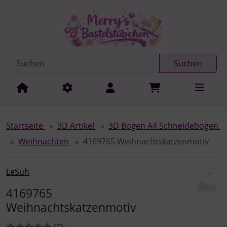
Diese Sprungnavigation (skip link) ist jederzeit zu erreichen
Sprungnavigation
Springe zur Navigation
Springe zum Inhalt
Spri
Suchen
Startseite
3D Artikel
3D Bogen A4 Schneidebogen
Weihnachten
4169765 Weihnachtskatzenmotiv
LeSuh
4169765
Weihnachtskatzenmotiv
Bewertungen:
Bewertungen
(0
)