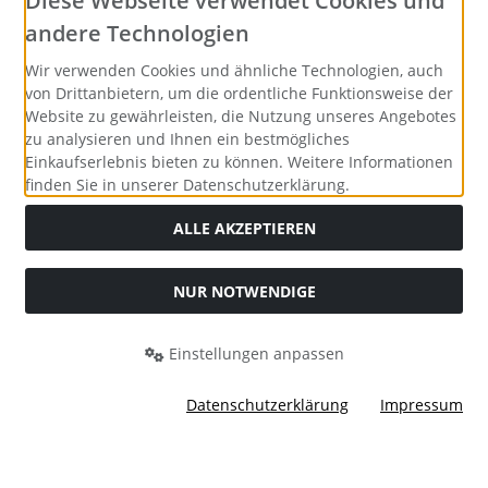
Diese Webseite verwendet Cookies und
andere Technologien
Wir verwenden Cookies und ähnliche Technologien, auch
von Drittanbietern, um die ordentliche Funktionsweise der
Website zu gewährleisten, die Nutzung unseres Angebotes
zu analysieren und Ihnen ein bestmögliches
Einkaufserlebnis bieten zu können. Weitere Informationen
finden Sie in unserer Datenschutzerklärung.
ALLE AKZEPTIEREN
NUR NOTWENDIGE
Alle Preise inkl. gesetzl. MwSt. zzgl.
Versandkosten
. Die
durchgestrichenen Preise entsprechen dem bisherigen Preis
bei Merrys Bastelstübchen - Der kreative Shop für Bastelfans..
Einstellungen anpassen
Merrys Bastelstübchen - Der kreative Shop für Bastelfans. ©
2026 | Template © 2026 by Karl
Datenschutzerklärung
Impressum
mod
ified eCommerce Shopsoftware © 2009-2026