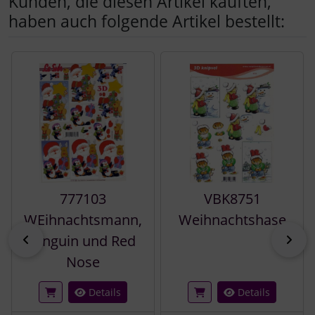
Kunden, die diesen Artikel kauften,
haben auch folgende Artikel bestellt:
Es folgt ein Produktslider - navigieren Sie mit der Tab-Tast
777103
VBK8751
WEihnachtsmann,
Weihnachtshase
zurück
vor
Pinguin und Red
Nose
Details
Details