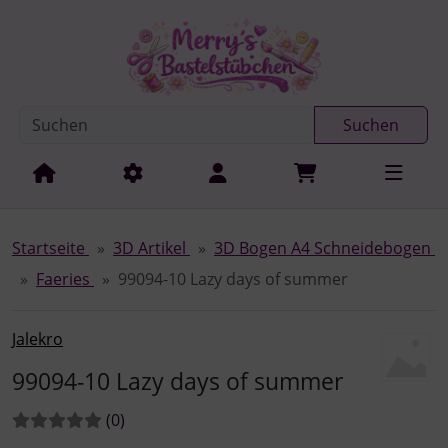
Diese Sprungnavigation (skip link) ist jederzeit zu erreichen
Sprungnavigation
Springe zur Navigation
Springe zum Inhalt
Spri
Suchen
Startseite
3D Artikel
3D Bogen A4 Schneidebogen
Faeries
99094-10 Lazy days of summer
Jalekro
99094-10 Lazy days of summer
Bewertungen:
Bewertungen
(0
)