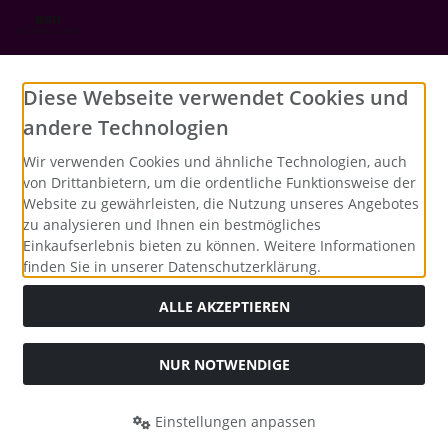
Social Media
Diese Webseite verwendet Cookies und
andere Technologien
Wir verwenden Cookies und ähnliche Technologien, auch
von Drittanbietern, um die ordentliche Funktionsweise der
Website zu gewährleisten, die Nutzung unseres Angebotes
zu analysieren und Ihnen ein bestmögliches
Einkaufserlebnis bieten zu können. Weitere Informationen
finden Sie in unserer Datenschutzerklärung.
ALLE AKZEPTIEREN
NUR NOTWENDIGE
Alle Preise inkl. gesetzl. MwSt. zzgl.
Versandkosten
. Die
durchgestrichenen Preise entsprechen dem bisherigen Preis
bei Merrys Bastelstübchen - Der kreative Shop für Bastelfans..
Einstellungen anpassen
Merrys Bastelstübchen - Der kreative Shop für Bastelfans. ©