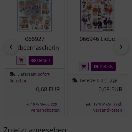
066927
066946 Liebe
zurück
vor
Erdbeernascherin
Details
Details
Lieferzeit:
sofort
Lieferzeit:
3-4 Tage
lieferbar
0,68 EUR
0,68 EUR
zzgl.
zzgl.
inkl. 19 % MwSt.
inkl. 19 % MwSt.
Versandkosten
Versandkosten
Zuletzt angesehen