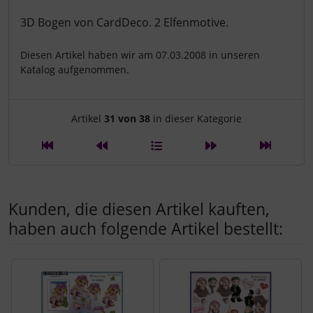
3D Bogen von CardDeco. 2 Elfenmotive.
Diesen Artikel haben wir am 07.03.2008 in unseren
Katalog aufgenommen.
Artikelnavigation innerhalb d
Artikel
31 von 38
in dieser Kategorie
Kunden, die diesen Artikel kauften,
haben auch folgende Artikel bestellt:
Es folgt ein Produktslider - navigieren Sie mit der Tab-Tast