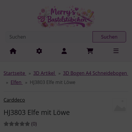
Diese Sprungnavigation (skip link) ist jederzeit zu erreichen
Sprungnavigation
Springe zur Navigation
Springe zum Inhalt
Spri
Suchen
Startseite
3D Artikel
3D Bogen A4 Schneidebogen
Elfen
HJ3803 Elfe mit Löwe
Carddeco
HJ3803 Elfe mit Löwe
Bewertungen:
Bewertungen
(0
)