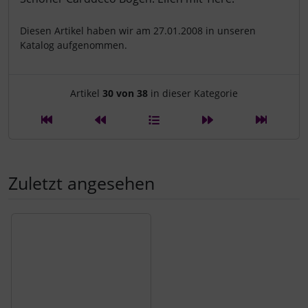
Diesen Artikel haben wir am 27.01.2008 in unseren
Katalog aufgenommen.
Artikelnavigation innerhalb d
Artikel
30 von 38
in dieser Kategorie
Zuletzt angesehen
Es folgt ein Produktslider - navigieren Sie mit der Tab-Tast