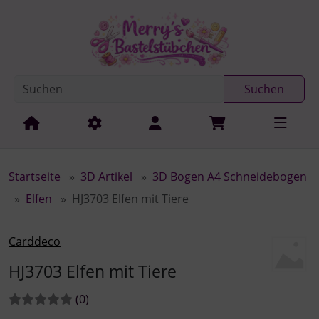
Diese Sprungnavigation (skip link) ist jederzeit zu erreichen
Sprungnavigation
Springe zur Navigation
Springe zum Inhalt
Spri
Suchen
Startseite
3D Artikel
3D Bogen A4 Schneidebogen
Elfen
HJ3703 Elfen mit Tiere
Carddeco
HJ3703 Elfen mit Tiere
Bewertungen:
Bewertungen
(0
)