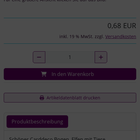
0,68 EUR
inkl. 19 % MwSt. zzgl.
Versandkosten
In den Warenkorb
Artikeldatenblatt drucken
Produktbeschreibung
Produktbeschreibung
Schöner Carddeco Bogen. Elfen mit Tiere.