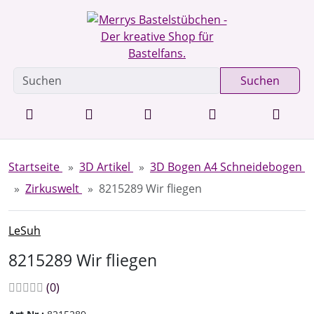
Diese Sprungnavigation (skip link) ist jederzeit zu erreichen
Sprungnavigation
Springe zur Navigation
Springe zum Inhalt
Spri
Suchen
Startseite
3D Artikel
3D Bogen A4 Schneidebogen
Zirkuswelt
8215289 Wir fliegen
LeSuh
8215289 Wir fliegen
Bewertungen:
Bewertungen
(0
)