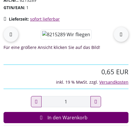
Art.Nr.:
8215289
GTIN/EAN:
1
Lieferzeit:
sofort lieferbar
Wenn mehr als ein Produktbild existiert, können Sie die "
zurück
vor
Für eine größere Ansicht klicken Sie auf das Bild!
0,65 EUR
inkl. 19 % MwSt. zzgl.
Versandkosten
In den Warenkorb