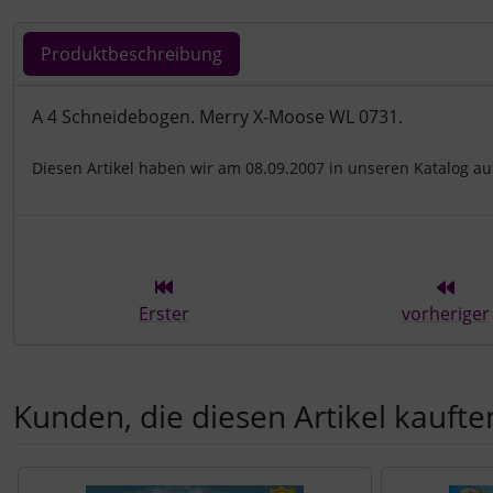
Produktbeschreibung
Produktbeschreibung
A 4 Schneidebogen. Merry X-Moose WL 0731.
Diesen Artikel haben wir am 08.09.2007 in unseren Katalog 
Erster
vorheriger
Kunden, die diesen Artikel kauften
Es folgt ein Produktslider - navigieren Sie mit der Tab-Tast