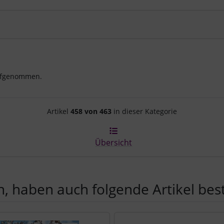
aufgenommen.
Artikelnavigation innerhalb d
Artikel
458 von 463
in dieser Kategorie
Übersicht
, haben auch folgende Artikel beste
e zu den einzelnen Artikeln.