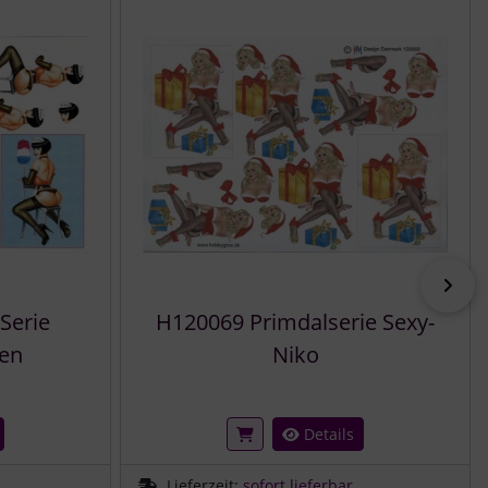
vor
Serie
H120069 Primdalserie Sexy-
en
Niko
Details
Lieferzeit:
sofort lieferbar