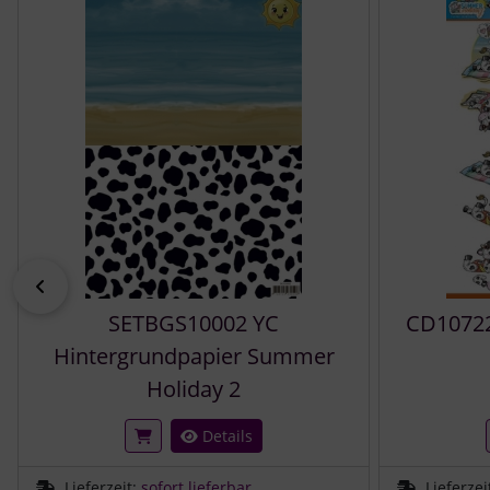
zurück
SETBGS10002 YC
CD10722
Hintergrundpapier Summer
Holiday 2
Details
Lieferzeit:
sofort lieferbar
Lieferzei