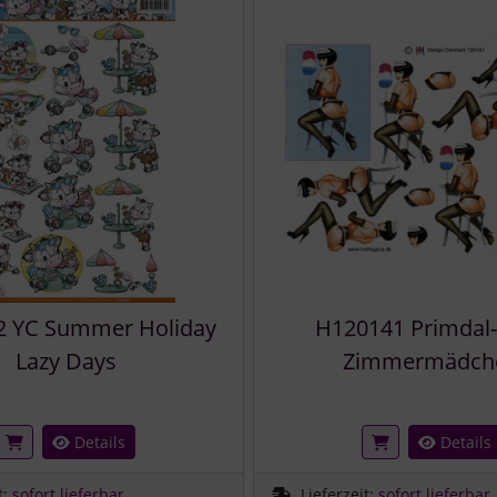
 YC Summer Holiday
H120141 Primdal-
Lazy Days
Zimmermädch
Details
Details
t:
sofort lieferbar
Lieferzeit:
sofort lieferbar