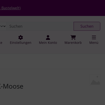
 öffnen.
gen
Springe zu den allgemeinen Informationen
 Bastelwelt)
Suchen
te
Einstellungen
Mein Konto
Warenkorb
Menü
u navigieren. Zum Vergrößern klicken Sie auf das Bild.
X-Moose