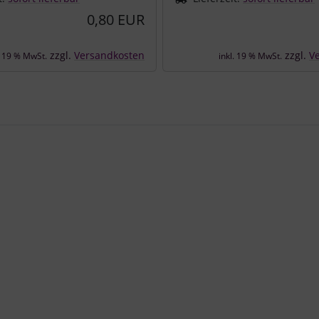
0,80 EUR
zzgl.
Versandkosten
zzgl.
V
. 19 % MwSt.
inkl. 19 % MwSt.
e zu den einzelnen Artikeln.