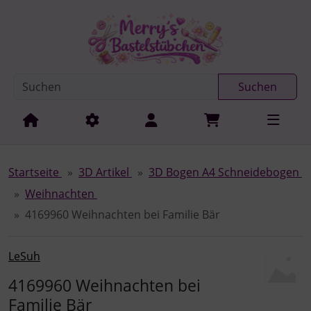
Diese Sprungnavigation (skip link) ist jederzeit zu erreichen
Sprungnavigation
Springe zur Navigation
Springe zum Inhalt
Spri
Suchen
Startseite
3D Artikel
3D Bogen A4 Schneidebogen
Weihnachten
4169960 Weihnachten bei Familie Bär
LeSuh
4169960 Weihnachten bei
Familie Bär