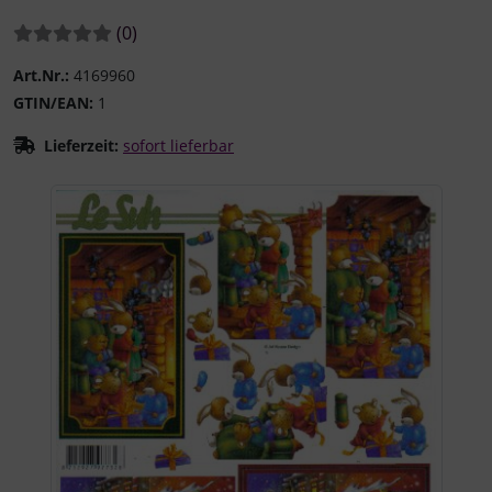
Bewertungen:
Bewertungen
(0
)
Art.Nr.:
4169960
GTIN/EAN:
1
Lieferzeit:
sofort lieferbar
Wenn mehr als ein Produktbild existiert, können Sie die "