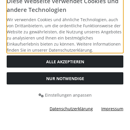
Diese Webseite verwendet Cookies und
andere Technologien
Wir verwenden Cookies und ähnliche Technologien, auch
von Drittanbietern, um die ordentliche Funktionsweise der
Website zu gewährleisten, die Nutzung unseres Angebotes
zu analysieren und Ihnen ein bestmögliches
Einkaufserlebnis bieten zu können. Weitere Informationen
finden Sie in unserer Datenschutzerklärung.
ALLE AKZEPTIEREN
NUR NOTWENDIGE
Alle Preise inkl. gesetzl. MwSt. zzgl.
Versandkosten
. Die
durchgestrichenen Preise entsprechen dem bisherigen Preis
bei Merrys Bastelstübchen - Der kreative Shop für Bastelfans..
Einstellungen anpassen
Merrys Bastelstübchen - Der kreative Shop für Bastelfans. ©
2026 | Template © 2026 by Karl
Datenschutzerklärung
Impressum
mod
ified eCommerce Shopsoftware © 2009-2026