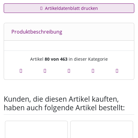
Artikeldatenblatt drucken
Produktbeschreibung
Artikelnavigation innerhalb d
Artikel
80 von 463
in dieser Kategorie
Kunden, die diesen Artikel kauften,
haben auch folgende Artikel bestellt:
Es folgt ein Produktslider - navigieren Sie mit der Tab-Tast