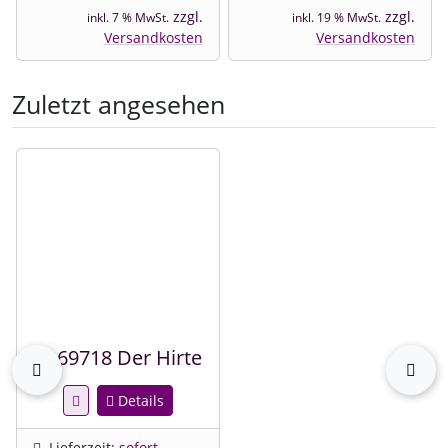
zzgl.
zzgl.
inkl. 7 % MwSt.
inkl. 19 % MwSt.
Versandkosten
Versandkosten
Zuletzt angesehen
Es folgt ein Produktslider - navigieren Sie mit der Tab-Tast
4169718 Der Hirte
zurück
vor
Details
Lieferzeit:
sofort