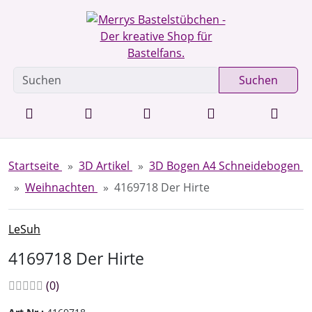
Diese Sprungnavigation (skip link) ist jederzeit zu erreichen
Sprungnavigation
Springe zur Navigation
Springe zum Inhalt
Spri
Suchen
Startseite
3D Artikel
3D Bogen A4 Schneidebogen
Weihnachten
4169718 Der Hirte
LeSuh
4169718 Der Hirte
Bewertungen:
Bewertungen
(0
)