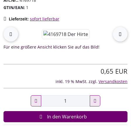
Art.Nr.:
4169718
GTIN/EAN:
1
Lieferzeit:
sofort lieferbar
Wenn mehr als ein Produktbild existiert, können Sie die "
zurück
vor
Für eine größere Ansicht klicken Sie auf das Bild!
0,65 EUR
inkl. 19 % MwSt. zzgl.
Versandkosten
In den Warenkorb