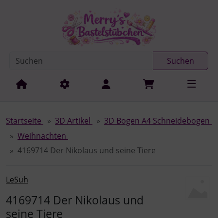
Diese Sprungnavigation (skip link) ist jederzeit zu erreichen
Sprungnavigation
Springe zur Navigation
Springe zum Inhalt
Spri
Suchen
Startseite
3D Artikel
3D Bogen A4 Schneidebogen
Weihnachten
4169714 Der Nikolaus und seine Tiere
LeSuh
4169714 Der Nikolaus und
seine Tiere