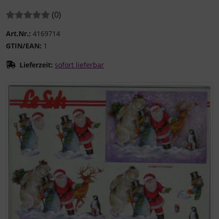
Bewertungen:
Bewertungen
(0
)
Art.Nr.:
4169714
GTIN/EAN:
1
Lieferzeit:
sofort lieferbar
Wenn mehr als ein Produktbild existiert, können Sie die "