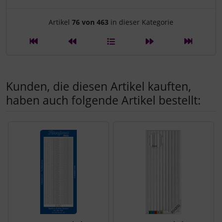
Artikelnavigation innerhalb d
Artikel
76 von 463
in dieser Kategorie
Kunden, die diesen Artikel kauften,
haben auch folgende Artikel bestellt:
Es folgt ein Produktslider - navigieren Sie mit der Tab-Tast