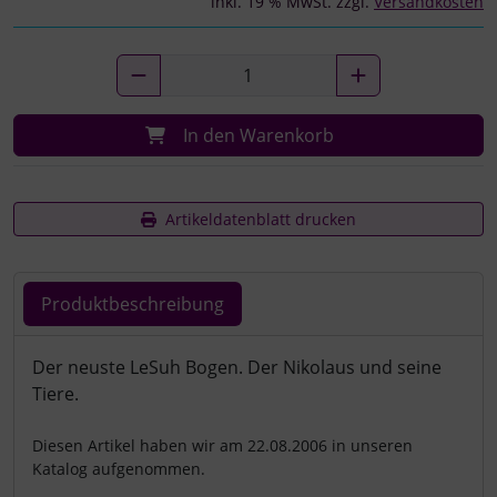
inkl. 19 % MwSt. zzgl.
Versandkosten
In den Warenkorb
Artikeldatenblatt drucken
Produktbeschreibung
Produktbeschreibung
Der neuste LeSuh Bogen. Der Nikolaus und seine
Tiere.
Diesen Artikel haben wir am 22.08.2006 in unseren
Katalog aufgenommen.