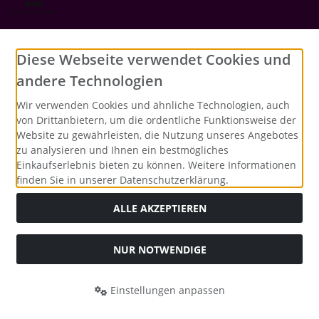
Social Media
Diese Webseite verwendet Cookies und
andere Technologien
Wir verwenden Cookies und ähnliche Technologien, auch
von Drittanbietern, um die ordentliche Funktionsweise der
Website zu gewährleisten, die Nutzung unseres Angebotes
zu analysieren und Ihnen ein bestmögliches
Einkaufserlebnis bieten zu können. Weitere Informationen
finden Sie in unserer Datenschutzerklärung.
ALLE AKZEPTIEREN
NUR NOTWENDIGE
Alle Preise inkl. gesetzl. MwSt. zzgl.
Versandkosten
. Die
durchgestrichenen Preise entsprechen dem bisherigen Preis
bei Merrys Bastelstübchen - Der kreative Shop für Bastelfans..
Einstellungen anpassen
Merrys Bastelstübchen - Der kreative Shop für Bastelfans. ©
2026 | Template © 2026 by Karl