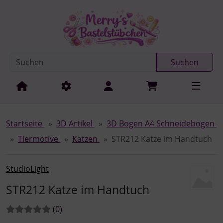
Diese Sprungnavigation (skip link) ist jederzeit zu erreichen
Sprungnavigation
Springe zur Navigation
Springe zum Inhalt
Spri
Suchen
Startseite
3D Artikel
3D Bogen A4 Schneidebogen
Tiermotive
Katzen
STR212 Katze im Handtuch
StudioLight
STR212 Katze im Handtuch
Bewertungen:
Bewertungen
(0
)