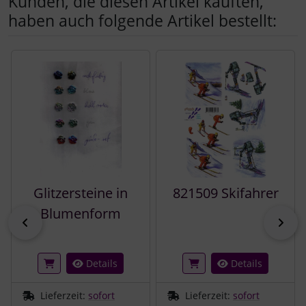
Kunden, die diesen Artikel kauften,
haben auch folgende Artikel bestellt:
Es folgt ein Produktslider - navigieren Sie mit der Tab-Tast
Glitzersteine in
821509 Skifahrer
Blumenform
zurück
vor
Details
Details
Lieferzeit:
sofort
Lieferzeit:
sofort