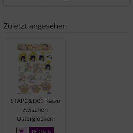
Zuletzt angesehen
Es folgt ein Produktslider - navigieren Sie mit der Tab-Tast
STAPC&D02 Katze
zwischen
Osterglocken
Details