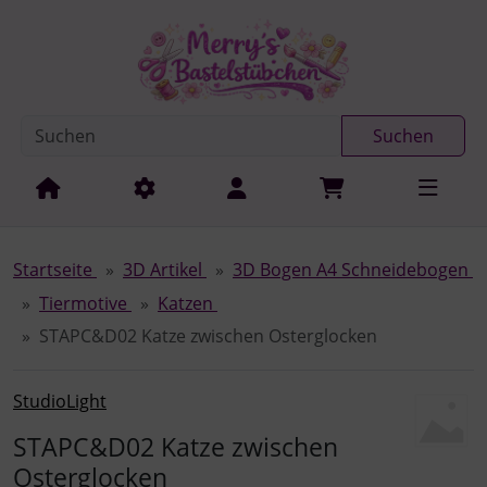
Diese Sprungnavigation (skip link) ist jederzeit zu erreichen
Sprungnavigation
Springe zur Navigation
Springe zum Inhalt
Spri
Suchen
Startseite
3D Artikel
3D Bogen A4 Schneidebogen
Tiermotive
Katzen
STAPC&D02 Katze zwischen Osterglocken
StudioLight
STAPC&D02 Katze zwischen
Osterglocken