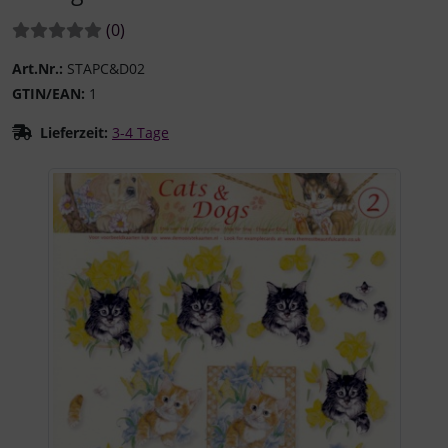
Bewertungen:
Bewertungen
(0
)
Art.Nr.:
STAPC&D02
GTIN/EAN:
1
Lieferzeit:
3-4 Tage
Wenn mehr als ein Produktbild existiert, können Sie die "