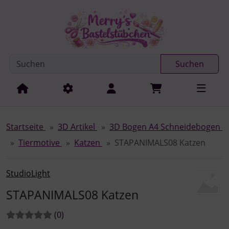
Diese Sprungnavigation (skip link) ist jederzeit zu erreichen
Sprungnavigation
Springe zur Navigation
Springe zum Inhalt
Spri
Suchen
Startseite
3D Artikel
3D Bogen A4 Schneidebogen
Tiermotive
Katzen
STAPANIMALS08 Katzen
StudioLight
STAPANIMALS08 Katzen
Bewertungen:
Bewertungen
(0
)