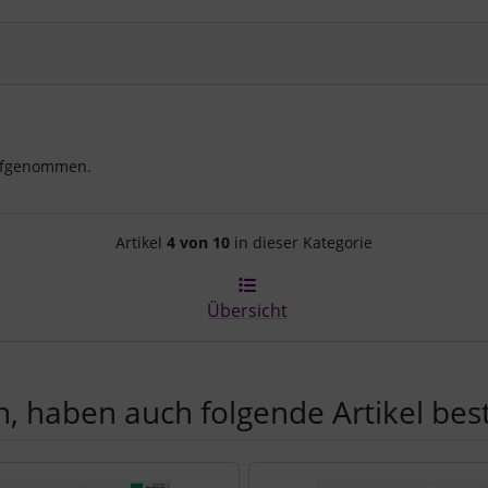
aufgenommen.
Artikelnavigation innerhalb d
Artikel
4 von 10
in dieser Kategorie
Übersicht
, haben auch folgende Artikel beste
e zu den einzelnen Artikeln.