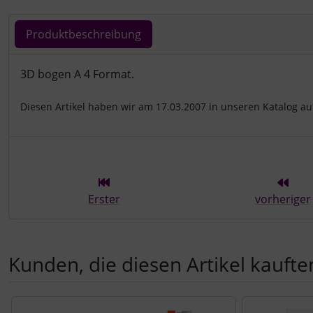
Produktbeschreibung
Produktbeschreibung
3D bogen A 4 Format.
Diesen Artikel haben wir am 17.03.2007 in unseren Katalog 
Erster
vorheriger
Kunden, die diesen Artikel kauften
Es folgt ein Produktslider - navigieren Sie mit der Tab-Tast