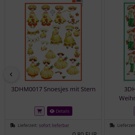
zurück
3DHM0017 Snoesjes mit Stern
3DH
Weih
Details
Lieferzeit:
sofort lieferbar
Lieferzei
0,80 EUR