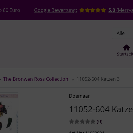
, Seite aktualisieren (F5-Taste) und mit Tab-Taste Navigation
nge zum Login-Button
Springe zum Button für Einstellun
b 80 Euro
Google Bewertung:
5.0
(Merrys
Startsei
The Bronwen Ross Collection
11052-604 Katzen 3
Zurück-" und "Vor-Button" nutzen, um zwischen den Bildern z
Doemaar
11052-604 Katze
Bewertungen:
Bewertungen
(0
)
Art.Nr.:
11052604