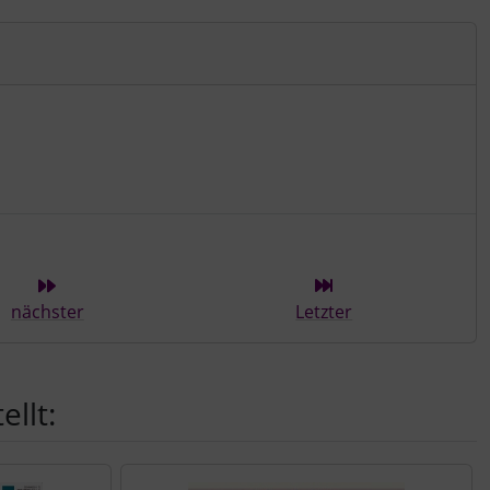
ieser Kategorie
nächster
Letzter
llt: