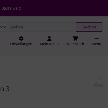
 öffnen.
gen
Springe zu den allgemeinen Informationen
 Bastelwelt)
Suchen
te
Einstellungen
Mein Konto
Warenkorb
Menü
u navigieren. Zum Vergrößern klicken Sie auf das Bild.
n 3