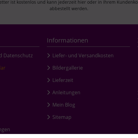
tter ist kostenlos und kann jederzeit hier oder in Ihrem Kundenk
abbestellt werden.
Informationen
d Datenschutz
Liefer- und Versandkosten
lar
Bildergallerie
Lieferzeit
Anleitungen
Mein Blog
Sitemap
ungen