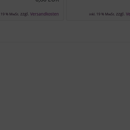
zzgl.
Versandkosten
zzgl.
V
. 19 % MwSt.
inkl. 19 % MwSt.
e zu den einzelnen Artikeln.