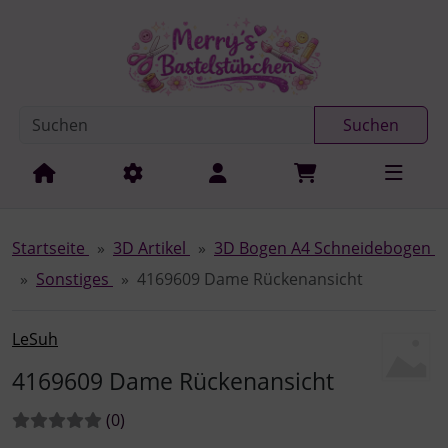
Diese Sprungnavigation (skip link) ist jederzeit zu erreichen
Sprungnavigation
Springe zur Navigation
Springe zum Inhalt
Spri
Suchen
Startseite
3D Artikel
3D Bogen A4 Schneidebogen
Sonstiges
4169609 Dame Rückenansicht
LeSuh
4169609 Dame Rückenansicht
Bewertungen:
Bewertungen
(0
)