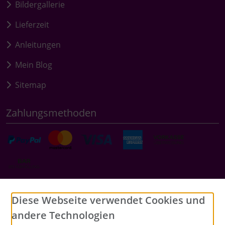
Bildergallerie
Lieferzeit
Anleitungen
Mein Blog
Sitemap
Zahlungsmethoden
Social Media
Diese Webseite verwendet Cookies und
andere Technologien