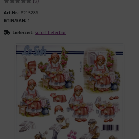
Bewertungen:
Bewertungen
(0
)
Art.Nr.:
8215286
GTIN/EAN:
1
Lieferzeit:
sofort lieferbar
Wenn mehr als ein Produktbild existiert, können Sie die "