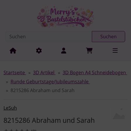
Diese Sprungnavigation (skip link) ist jederzeit zu erreichen
Sprungnavigation
Springe zur Navigation
Springe zum Inhalt
Spri
Suchen
Startseite
3D Artikel
3D Bogen A4 Schneidebogen
Runde Geburtstage/Jubileumszahle
8215286 Abraham und Sarah
LeSuh
8215286 Abraham und Sarah