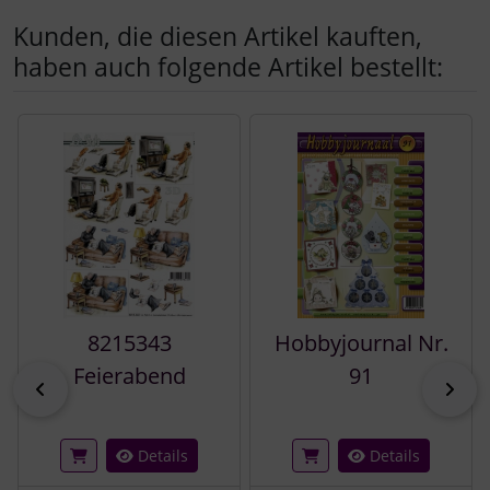
Kunden, die diesen Artikel kauften,
haben auch folgende Artikel bestellt:
Es folgt ein Produktslider - navigieren Sie mit der Tab-Tast
8215343
Hobbyjournal Nr.
Feierabend
91
zurück
vor
Details
Details