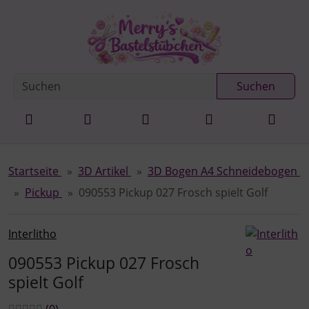
Diese Sprungnavigation (skip link) ist jederzeit zu erreichen
Sprungnavigation
Springe zur Navigation
Springe zum Inhalt
Spri
Suchen
Startseite
3D Artikel
3D Bogen A4 Schneidebogen
Pickup
090553 Pickup 027 Frosch spielt Golf
Interlitho
090553 Pickup 027 Frosch
spielt Golf
Bewertungen:
Bewertungen
(0
)